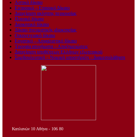
Αστικό δίκαιο
Εμπορικό – Εταιρικό Δίκαιο
Διαχείριση ακίνητης περιουσίας
Ποινικό δίκαιο
Διοικητικό δίκαιο
Δίκαιο πνευματικής ιδιοκτησίας
Οικογενειακό δίκαιο
Εργατικό – Ασφαλιστικό δίκαιο
Τροχαία ατυχήματα – Αποζημειώσεις
Διαχείριση υποθέσεων Ελλήνων εξωτερικού
Συμβουλευτική – Νομική υποστήριξη – Διαμεσολάβηση
..
Καπλανών 10 Αθήνα - 106 80