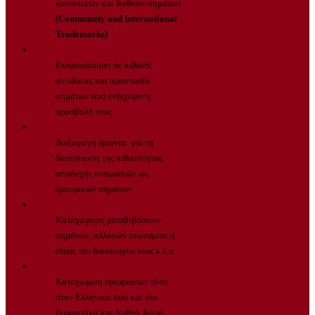
κοινοτικών και διεθνών σημάτων
(Community and International
Trademarks)
Εκπροσώπηση σε πιθανές
αντιδικίες και προστασία
σημάτων από ενδεχόμενη
προσβολή τους
Διεξαγωγή έρευνας για τη
διαπίστωση της πιθανότητας
αποδοχής ονομασιών ως
εμπορικών σημάτων
Καταχώρηση μεταβιβάσεων
σημάτων, αλλαγών επωνυμίας ή
έδρας του δικαιούχου τους κ.λ.π.
Καταχώριση εφευρέσεων τόσο
στον Ελληνικό όσο και στο
Ευρωπαϊκό και Διεθνή Χώρο