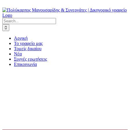
Skip
Facebook
to
content
Search
for:
Αρχική
Το γραφείο μας
Τομείς δικαίου
Νέα
Συχνές ερωτήσεις
Επικοινωνία