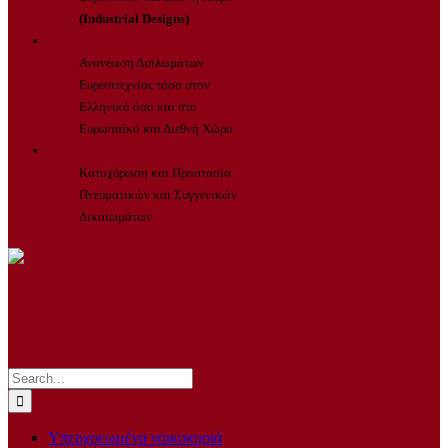
(Industrial Designs)
Ανανέωση Διπλωμάτων
Ευρεσιτεχνίας τόσο στον
Ελληνικό όσο και στο
Ευρωπαϊκό και Διεθνή Χώρο
Κατοχύρωση και Προστασία
Πνευματικών και Συγγενικών
Δικαιωμάτων
Search
for:
Υπερχρεωμένα νοικοκυριά