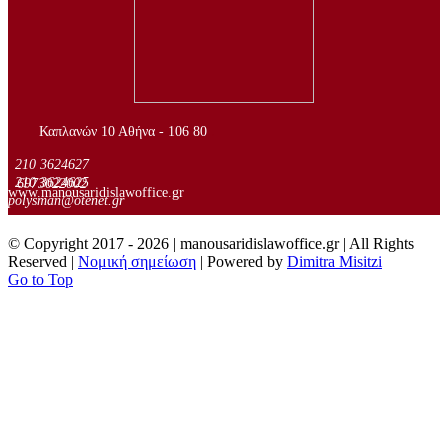
..
Καπλανών 10 Αθήνα - 106 80
210 3624627
210 3624625
6973022002
www.manousaridislawoffice.gr
polysman@otenet.gr
© Copyright 2017 -
2026 | manousaridislawoffice.gr | All Rights
Reserved |
Νομική σημείωση
| Powered by
Dimitra Misitzi
Go to Top