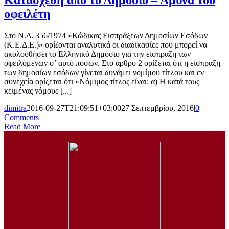
Κατάσχεση από το Δημόσιο – Άμυνα του
οφειλέτη
Στο Ν.Δ. 356/1974 «Κώδικας Εισπράξεων Δημοσίων Εσόδων
(Κ.Ε.Δ.Ε.)» ορίζονται αναλυτικά οι διαδικασίες που μπορεί να
ακολουθήσει το Ελληνικό Δημόσιο για την είσπραξη των
οφειλόμενων σ’ αυτό ποσών. Στο άρθρο 2 ορίζεται ότι η είσπραξη
των δημοσίων εσόδων γίνεται δυνάμει νομίμου τίτλου και εν
συνεχεία ορίζεται ότι «Νόμιμος τίτλος είναι: α) Η κατά τους
κειμένας νόμους [...]
dimitra
2016-09-27T21:09:51+03:00
27 Σεπτεμβρίου, 2016
|
0
Comments
Read More