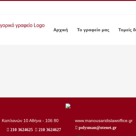
Αρχική
Το γραφείο μας
Τομείς δ
..
Καπλανών 10 Αθήνα - 106 80
www.manousaridislawoffice.gr
polysman@otenet.gr
210 3624625
210 3624627