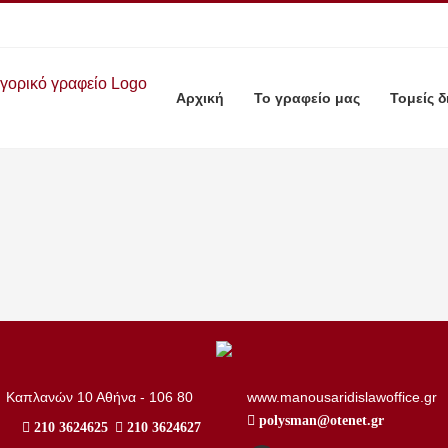
Αρχική
Το γραφείο μας
Τομείς δ
..
Καπλανών 10 Αθήνα - 106 80
www.manousaridislawoffice.gr
polysman@otenet.gr
210 3624625
210 3624627