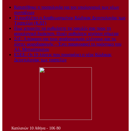
Κατατέθηκε η τροπολογία για τον υπολογισμό των νέων
συντάξεων
Τι προβλέπει ο Αναθεωρημένος Κώδικας Δεοντολογίας των
Τραπεζών (ΚΔΤ)
Πως μπορείτε να ρυθμίσετε τις οφειλές σας προς τη
φορολογική διοίκηση. Ποιές ρυθμίσεις ισχύουν σήμερα
ΣτΕ: Απόφαση για τους αναδρομικούς ελέγχους και τις
λίστες φοροδιαφυγής – Έχει παραγραφεί το πρόστιμο του
Αλ. Μητρόπουλου
ΕΣΕΕ: Οι 19 λύσεις που προσφέρει ο νέος Κώδικας
Δεοντολογίας των τραπεζών
..
Καπλανών 10 Αθήνα - 106 80