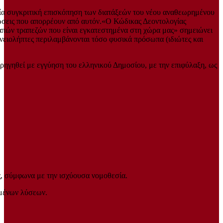
μία συγκριτική επισκόπηση των διατάξεών του νέου αναθεωρημένου
ρεώσεις που απορρέουν από αυτόν.«Ο Κώδικας Δεοντολογίας
δαπών τραπεζών που είναι εγκατεστημένα στη χώρα μας» σημειώνει
νειολήπτες περιλαμβάνονται τόσο φυσικά πρόσωπα (ιδιώτες και
ρηγηθεί με εγγύηση του ελληνικού Δημοσίου, με την επιφύλαξη, ως
ης, σύμφωνα με την ισχύουσα νομοθεσία.
ομένων λύσεων.