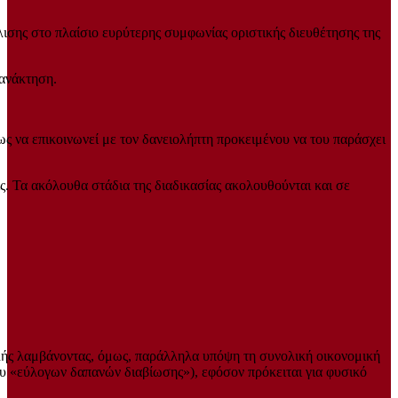
ισης στο πλαίσιο ευρύτερης συμφωνίας οριστικής διευθέτησης της
 ανάκτηση.
ς να επικοινωνεί με τον δανειολήπτη προκειμένου να του παράσχει
. Τα ακόλουθα στάδια της διαδικασίας ακολουθούνται και σε
ιλής λαμβάνοντας, όμως, παράλληλα υπόψη τη συνολική οικονομική
ου «εύλογων δαπανών διαβίωσης»), εφόσον πρόκειται για φυσικό