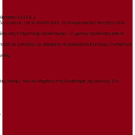
τάσταση» (Τ.Ο.Κ.).
 εξελίξεις. Για το σκοπό αυτό, το ίδρυμα οφείλει να εξηγεί στον
Ρύθμισης ή Οριστικής Διευθέτησης». Ο χρόνος παράδοσης από το
σταση να καθορίζει με σαφήνεια τη Διαδικασία Εξέτασης Ενστάσεων
ρωσης.
ης λύσης» που θα οδηγήσει στη διευθέτηση της οφειλής. Στο
.