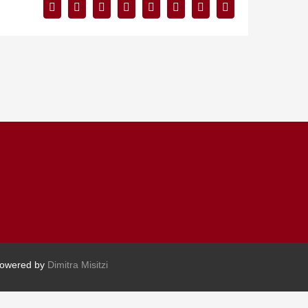
Facebook
Twitter
Reddit
LinkedIn
Tumblr
Pinterest
Vk
Email
Powered by
Dimitra Misitzi