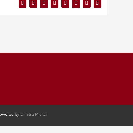
Facebook
Twitter
Reddit
LinkedIn
Tumblr
Pinterest
Vk
Email
Powered by
Dimitra Misitzi