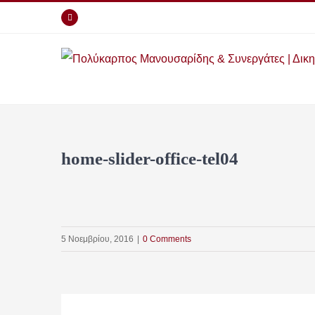
Skip
Facebook
to
content
home-slider-office-tel04
5 Νοεμβρίου, 2016
|
0 Comments