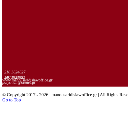
210 3624627
210 3624625
6973022002
www.manousaridislawoffice.gr
polysman@otenet.gr
© Copyright 2017 -
2026 | manousaridislawoffice.gr | All Rights Res
Go to Top