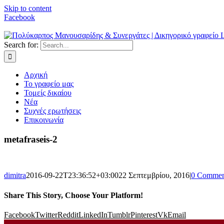
Skip to content
Facebook
Search for:
Αρχική
Το γραφείο μας
Τομείς δικαίου
Νέα
Συχνές ερωτήσεις
Επικοινωνία
metafraseis-2
dimitra
2016-09-22T23:36:52+03:00
22 Σεπτεμβρίου, 2016
|
0 Commen
Share This Story, Choose Your Platform!
Facebook
Twitter
Reddit
LinkedIn
Tumblr
Pinterest
Vk
Email