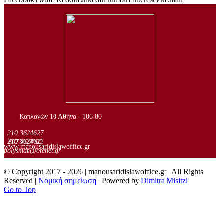
..
Καπλανών 10 Αθήνα - 106 80
210 3624627
210 3624625
6973022002
www.manousaridislawoffice.gr
polysman@otenet.gr
© Copyright 2017 -
2026 | manousaridislawoffice.gr | All Rights
Reserved |
Νομική σημείωση
| Powered by
Dimitra Misitzi
Go to Top